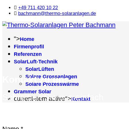
+49 711 420 10 22
bachmann@thermo-solaranlagen.de
">
Home
Firmenprofil
Referenzen
SolarLuft-Technik
SolarLüften
Solare Grossanlagen
Kontakt zu uns
Solare Prozesswärme
Grammer Solar
Schreiben Sie uns einfach
current-item active">
Kontakt
Name
*