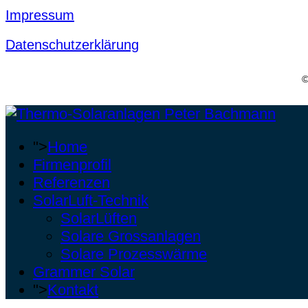
Impressum
Datenschutzerklärung
©
">
Home
Firmenprofil
Referenzen
SolarLuft-Technik
SolarLüften
Solare Grossanlagen
Solare Prozesswärme
Grammer Solar
">
Kontakt