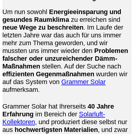
Um nun sowohl
Energieeinsparung und
gesundes Raumklima
zu erreichen sind
neue Wege zu be­schrei­ten
. Im Laufe der
letzten Jahre war das auch für uns immer
mehr zum Thema geworden, und wir
mussten uns immer wieder den
Problemen
falscher oder un­zu­reichen­der Dämm-
Maß­nahmen
stellen. Auf der Suche nach
effizien­ten Gegen­maß­nahmen
wurden wir
auf das System von
Grammer Solar
aufmerksam.
Grammer Solar hat Ihrerseits
40 Jahre
Erfahrung
im Bereich der
Solarluft-
Kollektoren
, und produziert diese selbst nur
aus
hochwertigsten Materialien
, und zwar