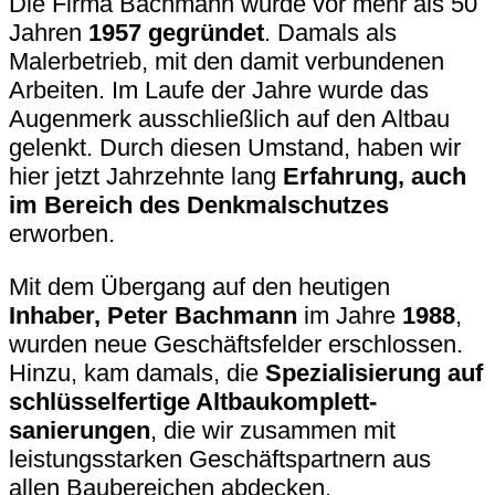
Die Firma Bachmann wurde vor mehr als 50
Jahren
1957 gegründet
. Damals als
Malerbetrieb, mit den damit verbundenen
Arbeiten. Im Laufe der Jahre wurde das
Augenmerk ausschließlich auf den Altbau
gelenkt. Durch diesen Umstand, haben wir
hier jetzt Jahrzehnte lang
Erfahrung, auch
im Bereich des Denkmalschutzes
erworben.
Mit dem Übergang auf den heutigen
Inhaber, Peter Bachmann
im Jahre
1988
,
wurden neue Geschäfts­felder erschlossen.
Hinzu, kam damals, die
Spe­zia­li­sierung auf
schlüsselfertige Altbau­komplett­
sanierungen
, die wir zusammen mit
leistungs­starken Geschäfts­partnern aus
allen Bau­bereichen abdecken.