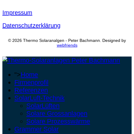
Impressum
Datenschutzerklärung
© 2026 Thermo Solaranalgen - Peter Bachmann. Designed by
webfriends
">
Home
Firmenprofil
Referenzen
SolarLuft-Technik
SolarLüften
Solare Grossanlagen
Solare Prozesswärme
Grammer Solar