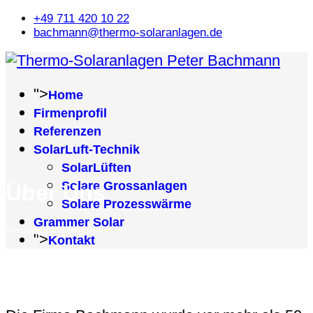
+49 711 420 10 22
bachmann@thermo-solaranlagen.de
">
Home
Firmenprofil
Referenzen
SolarLuft-Technik
SolarLüften
Solare Grossanlagen
Über Uns
Solare Prozesswärme
Grammer Solar
Firmenprofil | Historie
">
Kontakt