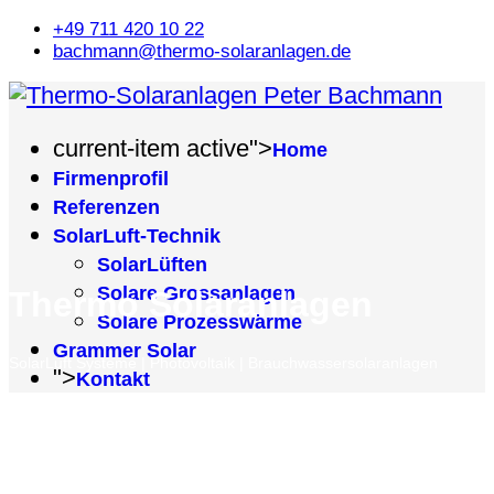
+49 711 420 10 22
bachmann@thermo-solaranlagen.de
current-item active">
Home
Firmenprofil
Referenzen
SolarLuft-Technik
SolarLüften
Solare Grossanlagen
Thermo Solaranlagen
Solare Prozesswärme
Grammer Solar
SolarLuft Systeme | Photovoltaik | Brauchwassersolaranlagen
">
Kontakt